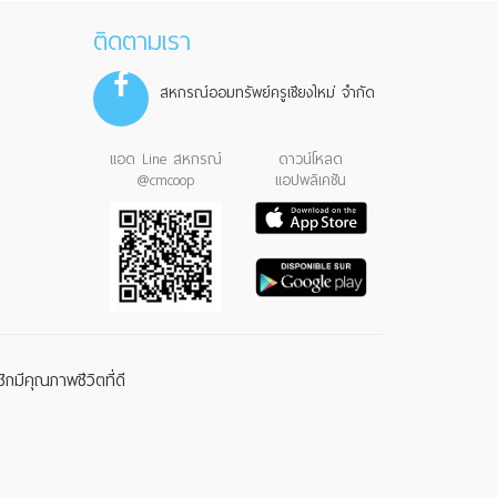
ติดตามเรา
สหกรณ์ออมทรัพย์ครูเชียงใหม่ จำกัด
แอด Line สหกรณ์
ดาวน์โหลด
@cmcoop
แอปพลิเคชัน
กมีคุณภาพชีวิตที่ดี