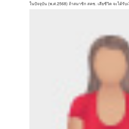
ในปัจจุบัน (พ.ศ.2568) ถ้าสมาชิก สคช. เสียชีวิต จะได้ร