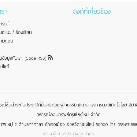
เรา
ลิงก์ที่เกี่ยวข้อง
หกรณ์
สนอแนะ / ร้องเรียน
ถามตอบ
ยนข้อมูลกับเรา (Code RSS)
บไซต์
หกรณ์ชั้นนำระดับประเทศที่มั่นคงด้วยหลักธรรมาภิบาล บริการด้วยเทคโนโลยี สมาชิ
สหกรณ์ออมทรัพย์ครูเชียงใหม่ จำกัด
175 หมู่ 2 ตำบลท่าศาลา อำเภอเมือง จังหวัดเชียงใหม่ 50000 โทร 053-851888
พัฒนาโดย
บริษัท อัพบีน จำกัด