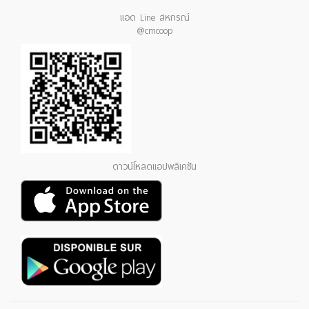
แอด Line สหกรณ์
@cmcoop
ดาวน์โหลดแอปพลิเคชัน