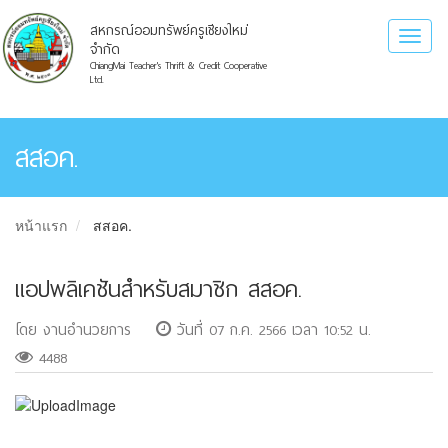
สหกรณ์ออมทรัพย์ครูเชียงใหม่
Toggl
จำกัด
naviga
ChiangMai Teacher's Thrift & Credit Cooperative
Ltd.
สสอค.
หน้าแรก
สสอค.
แอปพลิเคชันสำหรับสมาชิก สสอค.
โดย งานอำนวยการ
วันที่ 07 ก.ค. 2566 เวลา 10:52 น.
4488