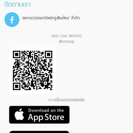
ติดตามเรา
สหกรณ์ออมทรัพย์ครูเชียงใหม่ จำกัด
แอด Line สหกรณ์
@cmcoop
ดาวน์โหลดแอปพลิเคชัน