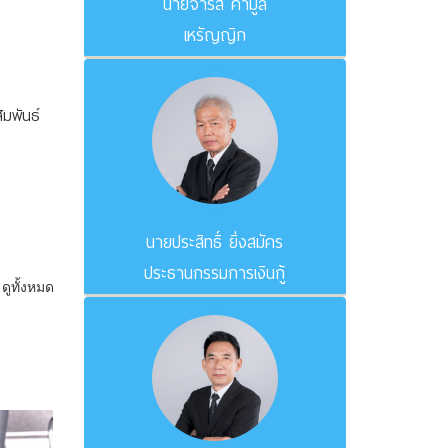
นายจำรัส คำมูล
เหรัญญิก
มพันธ์
นายประสิทธิ์ ยิ่งสมัคร
ประธานกรรมการเงินกู้
ดูทั้งหมด