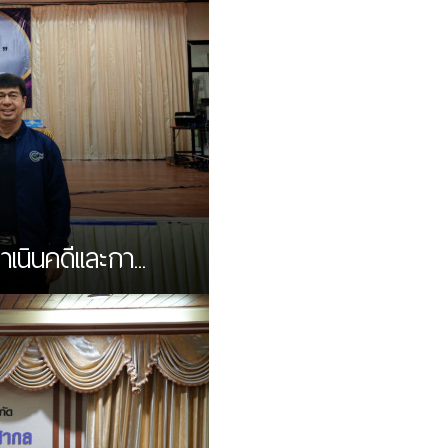
ินคดีเเละกา...