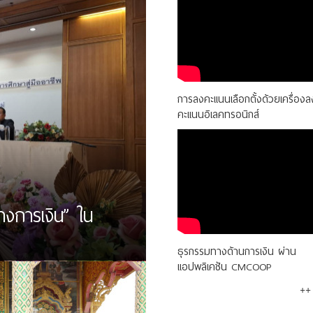
การลงคะแนนเลือกตั้งด้วยเครื่องล
คะแนนอิเลคทรอนิกส์
างการเงิน” ใน
ธุรกรรมทางด้านการเงิน ผ่าน
แอปพลิเคชัน CMCOOP
++ 