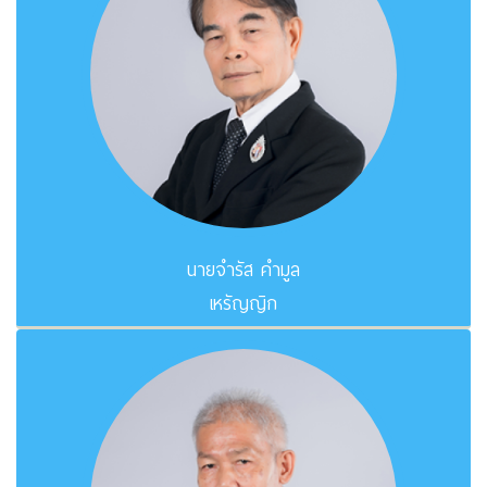
นายจำรัส คำมูล
เหรัญญิก