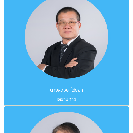
นายสวงษ์ ไชยยา
เลขานุการ