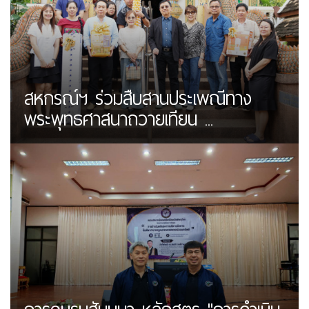
สหกรณ์ฯ ร่วมสืบสานประเพณีทาง
พระพุทธศาสนาถวายเทียน ...