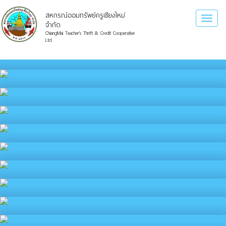
สหกรณ์ออมทรัพย์ครูเชียงใหม่
Toggl
จำกัด
naviga
ChiangMai Teacher's Thrift & Credit Cooperative
Ltd.