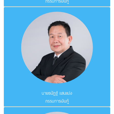
กรรมการเงินกู้
นายธนัฏฐ์ แสนแปง
กรรมการเงินกู้