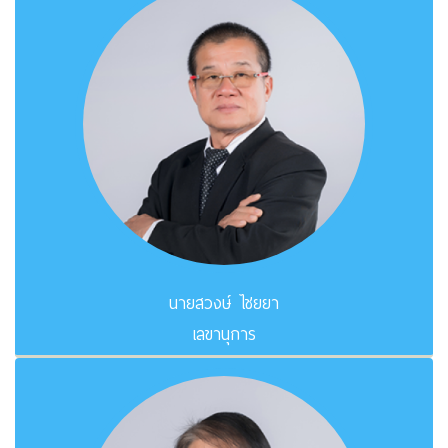
นายสวงษ์ ไชยยา
เลขานุการ