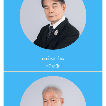
นายจำรัส คำมูล
เหรัญญิก