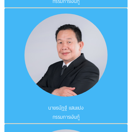
กรรมการเงินกู้
นายธนัฏฐ์ แสนแปง
กรรมการเงินกู้