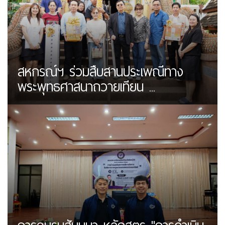
สหกรณ์ฯ ร่วมสืบสานประเพณีทาง
พระพุทธศาสนาถวายเทียน ...