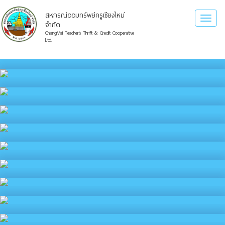
สหกรณ์ออมทรัพย์ครูเชียงใหม่
Toggl
จำกัด
naviga
ChiangMai Teacher's Thrift & Credit Cooperative
Ltd.