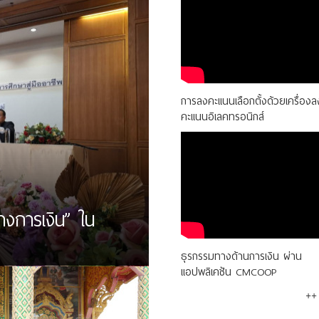
การลงคะแนนเลือกตั้งด้วยเครื่องล
คะแนนอิเลคทรอนิกส์
างการเงิน” ใน
ธุรกรรมทางด้านการเงิน ผ่าน
แอปพลิเคชัน CMCOOP
++ 