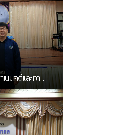
ินคดีเเละกา...