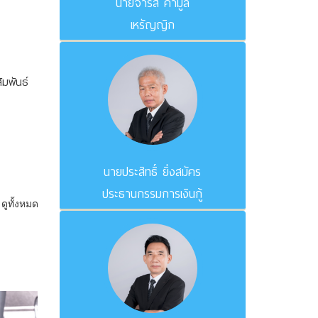
นายจำรัส คำมูล
เหรัญญิก
มพันธ์
นายประสิทธิ์ ยิ่งสมัคร
ประธานกรรมการเงินกู้
ดูทั้งหมด