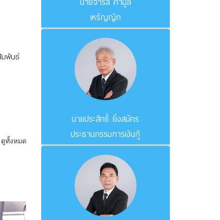
นายจำรัส คำมูล
เหรัญญิก
มพันธ์
นายประสิทธิ์ ยิ่งสมัคร
ประธานกรรมการเงินกู้
ดูทั้งหมด