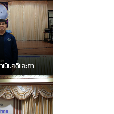
ินคดีเเละกา...