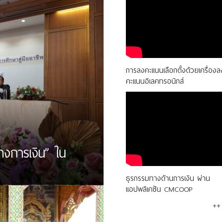
การลงคะแนนเลือกตั้งด้วยเครื่องล
คะแนนอิเลคทรอนิกส์
างการเงิน” ใน
ธุรกรรมทางด้านการเงิน ผ่าน
แอปพลิเคชัน CMCOOP
++ 